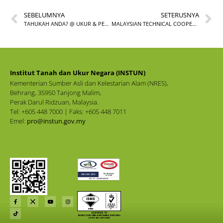
SEBELUMNYA
SETERUSNYA
TAHUKAH ANDA? @ UKUR & PEMETAAN INSTUN BIL. 9/2021
MALAYSIAN TECHNICAL COOPERATION PROGRAMME (MTCP) 2021
Institut Tanah dan Ukur Negara (INSTUN)
Kementerian Sumber Asli dan Kelestarian Alam (NRES),
Behrang, 35950 Tanjong Malim,
Perak Darul Ridzuan, Malaysia.
Tel: +605 448 7000 | Faks: +605 448 7011
Emel:
pro@instun.gov.my