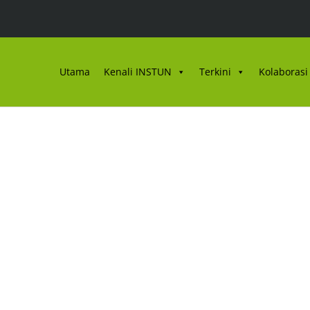
Utama
Kenali INSTUN
Terkini
Kolaborasi 
NSTUN EDISI JUN 202