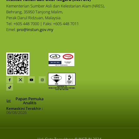
Kementerian Sumber Asli dan Kelestarian Alam (NRES),
Behrang, 35950 Tanjong Malim,
Perak Darul Ridzuan, Malaysia.
Tel: +605 448 7000 | Faks: +605 448 7011
Emel:
pro@instun.gov.my
Papan Pemuka
Analitis
Kemaskini Terakhir :
06/08/2026