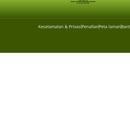
Keselamatan & Privasi
Penafian
Peta laman
Ban
Dasar Privasi