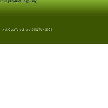
Emel:
pro@instun.gov.my
Hak Cipta Terpelihara © INSTUN 2024