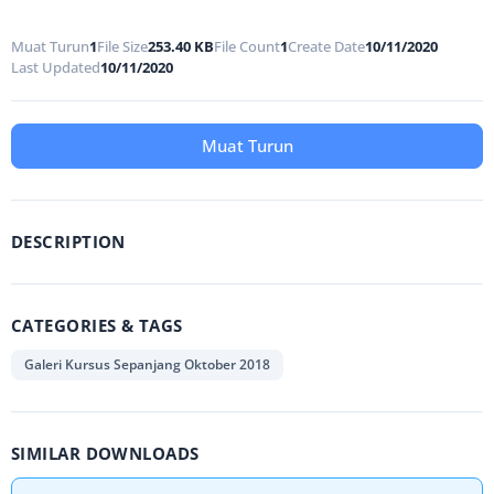
Muat Turun
1
File Size
253.40 KB
File Count
1
Create Date
10/11/2020
Last Updated
10/11/2020
Muat Turun
DESCRIPTION
CATEGORIES & TAGS
Galeri Kursus Sepanjang Oktober 2018
SIMILAR DOWNLOADS