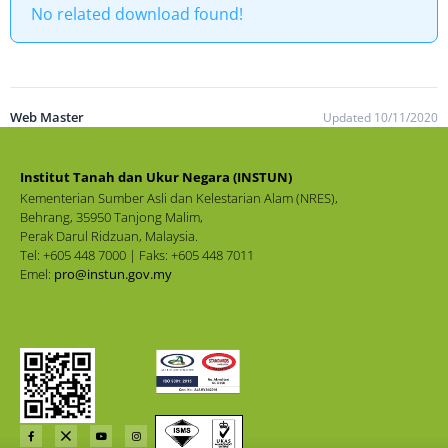
No related download found!
Web Master
Updated 10/11/2020
Institut Tanah dan Ukur Negara (INSTUN)
Kementerian Sumber Asli dan Kelestarian Alam (NRES),
Behrang, 35950 Tanjong Malim,
Perak Darul Ridzuan, Malaysia.
Tel: +605 448 7000 | Faks: +605 448 7011
Emel:
pro@instun.gov.my