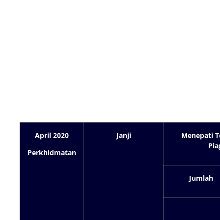
Prestasi Piagam
Pelanggan Sehingga
30 April 2020
April 2020
Janji
Menepati 
Pia
Perkhidmatan
Jumlah