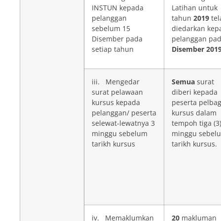
INSTUN kepada
Latihan untuk
pelanggan
tahun
2019
tel
sebelum 15
diedarkan kep
Disember pada
pelanggan pa
setiap tahun
Disember 201
iii. Mengedar
Semua
surat
surat pelawaan
diberi kepada
kursus kepada
peserta pelbag
pelanggan/ peserta
kursus dalam
selewat-lewatnya 3
tempoh tiga (3
minggu sebelum
minggu sebel
tarikh kursus
tarikh kursus.
iv. Memaklumkan
20
makluman