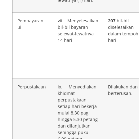
lewatnya (1) hari.
Pembayaran
viii. Menyelesaikan
207
bil-bil
Bil
bil-bil bayaran
diselesaikan
selewat-lewatnya
dalam tempoh
14 hari
hari.
Perpustakaan
ix. Menyediakan
Dilakukan dan
khidmat
berterusan.
perpustakaan
setiap hari bekerja
mulai 8.30 pagi
hingga 5.30 petang
dan dilanjutkan
sehingga pukul
6.00 petang.