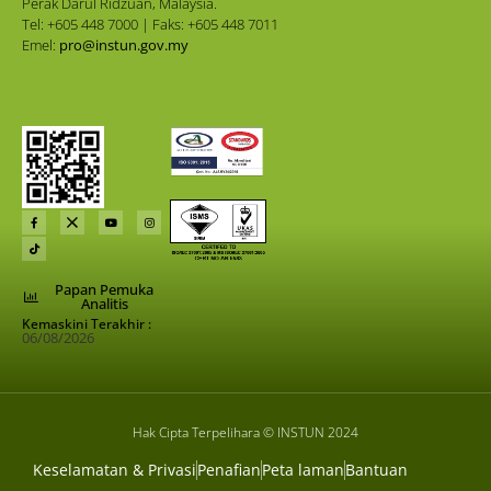
Perak Darul Ridzuan, Malaysia.
Tel: +605 448 7000 | Faks: +605 448 7011
Emel:
pro@instun.gov.my
Papan Pemuka
Analitis
Kemaskini Terakhir :
06/08/2026
Hak Cipta Terpelihara © INSTUN 2024
Keselamatan & Privasi
Penafian
Peta laman
Bantuan