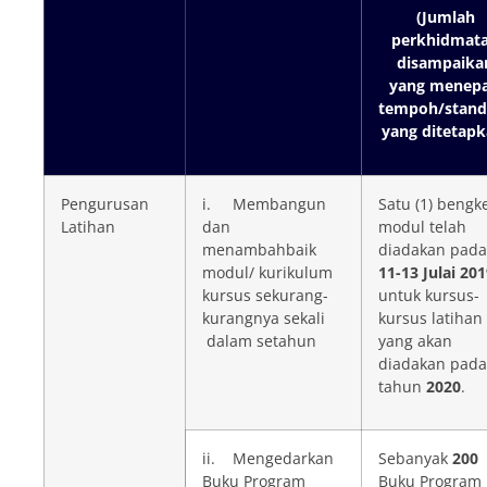
(Jumlah
perkhidmat
disampaika
yang menepa
tempoh/stand
yang ditetapk
Pengurusan
i. Membangun
Satu (1) bengk
Latihan
dan
modul telah
menambahbaik
diadakan pada
modul/ kurikulum
11-13
Julai 201
kursus sekurang-
untuk kursus-
kurangnya sekali
kursus latihan
dalam setahun
yang akan
diadakan pada
tahun
2020
.
ii. Mengedarkan
Sebanyak
200
Buku Program
Buku Program