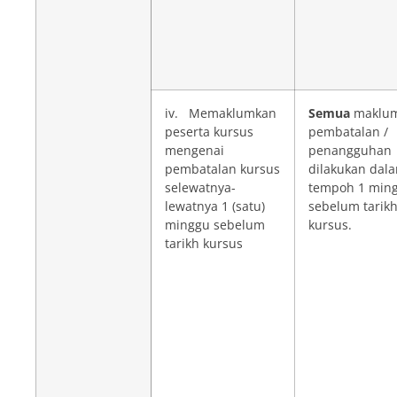
iv. Memaklumkan
Semua
maklu
peserta kursus
pembatalan /
mengenai
penangguhan
pembatalan kursus
dilakukan dal
selewatnya-
tempoh 1 min
lewatnya 1 (satu)
sebelum tarik
minggu sebelum
kursus.
tarikh kursus