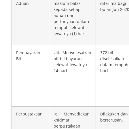
Aduan
maklum balas
diterima bagi
kepada setiap
bulan Jun 202
aduan dan
pertanyaan dalam
tempoh selewat-
lewatnya (1) hari.
Pembayaran
viii. Menyelesaikan
372 bil
Bil
bil-bil bayaran
diselesaikan
selewat-lewatnya
dalam tempoh
14 hari
hari.
Perpustakaan
ix. Menyediakan
Dilakukan dan
khidmat
berterusan.
perpustakaan