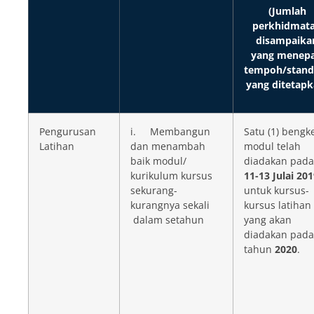
(Jumlah
perkhidmat
disampaika
yang menepa
tempoh/stand
yang ditetapk
Pengurusan
i. Membangun
Satu (1) bengk
Latihan
dan menambah
modul telah
baik modul/
diadakan pada
kurikulum kursus
11-13
Julai 201
sekurang-
untuk kursus-
kurangnya sekali
kursus latihan
dalam setahun
yang akan
diadakan pada
tahun
2020
.