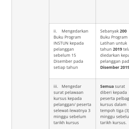
ii. Mengedarkan
Sebanyak
200
Buku Program
Buku Program
INSTUN kepada
Latihan untuk
pelanggan
tahun
2019
tel
sebelum 15
diedarkan kep
Disember pada
pelanggan pa
setiap tahun
Disember 201
iii. Mengedar
Semua
surat
surat pelawaan
diberi kepada
kursus kepada
peserta pelbag
pelanggan/ peserta
kursus dalam
selewat-lewatnya 3
tempoh tiga (3
minggu sebelum
minggu sebel
tarikh kursus
tarikh kursus.