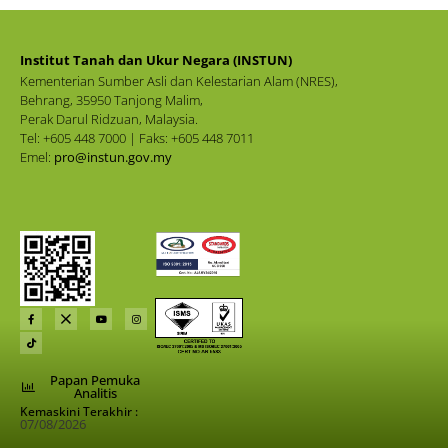
Institut Tanah dan Ukur Negara (INSTUN)
Kementerian Sumber Asli dan Kelestarian Alam (NRES),
Behrang, 35950 Tanjong Malim,
Perak Darul Ridzuan, Malaysia.
Tel: +605 448 7000 | Faks: +605 448 7011
Emel:
pro@instun.gov.my
Papan Pemuka
Analitis
Kemaskini Terakhir :
07/08/2026