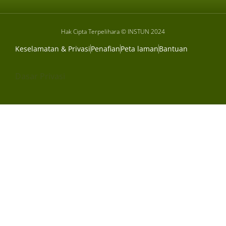
Hak Cipta Terpelihara © INSTUN 2024
Keselamatan & Privasi
Penafian
Peta laman
Bantuan
Dasar Privasi