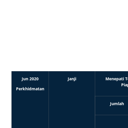
Prestasi Piagam
Pelanggan Sehingga
30 Jun 2020
Jun 2020
Janji
Menepati 
Pia
Perkhidmatan
Jumlah