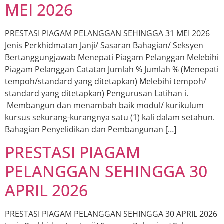
MEI 2026
PRESTASI PIAGAM PELANGGAN SEHINGGA 31 MEI 2026
Jenis Perkhidmatan Janji/ Sasaran Bahagian/ Seksyen
Bertanggungjawab Menepati Piagam Pelanggan Melebihi
Piagam Pelanggan Catatan Jumlah % Jumlah % (Menepati
tempoh/standard yang ditetapkan) Melebihi tempoh/
standard yang ditetapkan) Pengurusan Latihan i.
Membangun dan menambah baik modul/ kurikulum
kursus sekurang-kurangnya satu (1) kali dalam setahun.
Bahagian Penyelidikan dan Pembangunan […]
PRESTASI PIAGAM
PELANGGAN SEHINGGA 30
APRIL 2026
PRESTASI PIAGAM PELANGGAN SEHINGGA 30 APRIL 2026