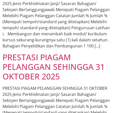
2025 Jenis Perkhidmatan Janji/ Sasaran Bahagian/
Seksyen Bertanggungjawab Menepati Piagam Pelanggan
Melebihi Piagam Pelanggan Catatan Jumlah % Jumlah %
(Menepati tempoh/standard yang ditetapkan) Melebihi
tempoh/ standard yang ditetapkan) Pengurusan Latihan
i. Membangun dan menambah baik modul/ kurikulum
kursus sekurang-kurangnya satu (1) kali dalam setahun.
Bahagian Penyelidikan dan Pembangunan 1 100 […]
PRESTASI PIAGAM
PELANGGAN SEHINGGA 31
OKTOBER 2025
PRESTASI PIAGAM PELANGGAN SEHINGGA 31 OKTOBER
2025 Jenis Perkhidmatan Janji/ Sasaran Bahagian/
Seksyen Bertanggungjawab Menepati Piagam Pelanggan
Melebihi Piagam Pelanggan Catatan Jumlah % Jumlah %
(Menepati tempoh/standard yang ditetapkan) Melebihi