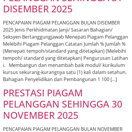
DISEMBER 2025
PENCAPAIAN PIAGAM PELANGGAN BULAN DISEMBER
2025 Jenis Perkhidmatan Janji/ Sasaran Bahagian/
Seksyen Bertanggungjawab Menepati Piagam Pelanggan
Melebihi Piagam Pelanggan Catatan Jumlah % Jumlah %
(Menepati tempoh/standard yang ditetapkan) (Melebihi
tempoh/ standard yang ditetapkan) Pengurusan Latihan
i. Membangun dan menambah baik modul/ kurikulum
kursus sekurang-kurangnya satu (1) kali dalam setahun.
Bahagian Penyelidikan dan Pembangunan 1 100 […]
PRESTASI PIAGAM
PELANGGAN SEHINGGA 30
NOVEMBER 2025
PENCAPAIAN PIAGAM PELANGGAN BULAN NOVEMBER